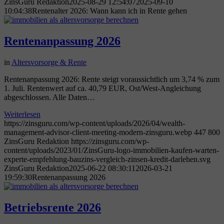
ZinsGuru Redaktion
2025-08-29 12:54:07
2025-09-10
10:04:38
Rentenalter 2026: Wann kann ich in Rente gehen
Rentenanpassung 2026
in
Altersvorsorge & Rente
Rentenanpassung 2026: Rente steigt voraussichtlich um 3,74 % zum
1. Juli. Rentenwert auf ca. 40,79 EUR, Ost/West-Angleichung
abgeschlossen. Alle Daten…
Weiterlesen
https://zinsguru.com/wp-content/uploads/2026/04/wealth-
management-advisor-client-meeting-modern-zinsguru.webp
447
800
ZinsGuru Redaktion
https://zinsguru.com/wp-
content/uploads/2023/01/ZinsGuru-logo-immobilien-kaufen-warten-
experte-empfehlung-bauzins-vergleich-zinsen-kredit-darlehen.svg
ZinsGuru Redaktion
2025-06-22 08:30:11
2026-03-21
19:59:30
Rentenanpassung 2026
Betriebsrente 2026