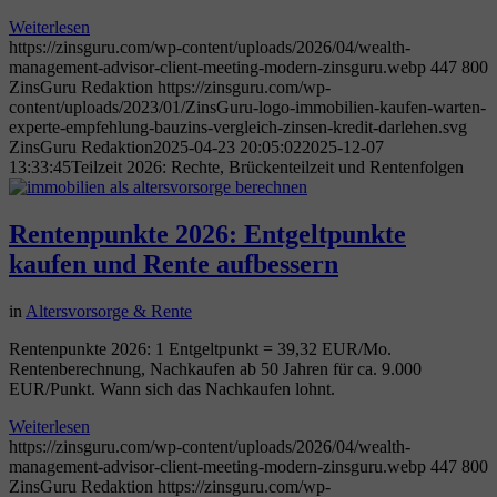
Weiterlesen
https://zinsguru.com/wp-content/uploads/2026/04/wealth-
management-advisor-client-meeting-modern-zinsguru.webp
447
800
ZinsGuru Redaktion
https://zinsguru.com/wp-
content/uploads/2023/01/ZinsGuru-logo-immobilien-kaufen-warten-
experte-empfehlung-bauzins-vergleich-zinsen-kredit-darlehen.svg
ZinsGuru Redaktion
2025-04-23 20:05:02
2025-12-07
13:33:45
Teilzeit 2026: Rechte, Brückenteilzeit und Rentenfolgen
Rentenpunkte 2026: Entgeltpunkte
kaufen und Rente aufbessern
in
Altersvorsorge & Rente
Rentenpunkte 2026: 1 Entgeltpunkt = 39,32 EUR/Mo.
Rentenberechnung, Nachkaufen ab 50 Jahren für ca. 9.000
EUR/Punkt. Wann sich das Nachkaufen lohnt.
Weiterlesen
https://zinsguru.com/wp-content/uploads/2026/04/wealth-
management-advisor-client-meeting-modern-zinsguru.webp
447
800
ZinsGuru Redaktion
https://zinsguru.com/wp-