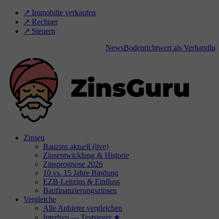
↗️ Immobilie verkaufen
↗️ Rechner
↗️ Steuern
News
Bodenrichtwert als Verhandlungsba
Zinsen
Bauzins aktuell (live)
Zinsentwicklung & Historie
Zinsprognose 2026
10 vs. 15 Jahre Bindung
EZB-Leitzins & Einfluss
Baufinanzierungszinsen
Vergleiche
Alle Anbieter vergleichen
Interhyp — Testsieger ★