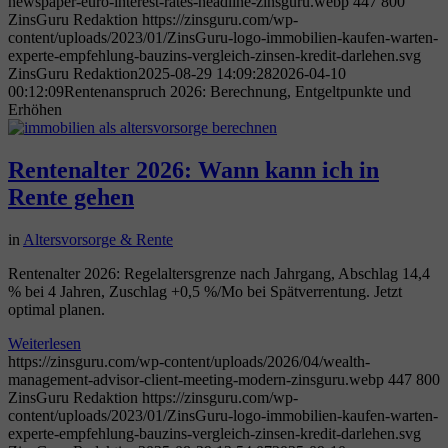
newspaper-euro-interest-rates-headline-zinsguru.webp
447
800
ZinsGuru Redaktion
https://zinsguru.com/wp-
content/uploads/2023/01/ZinsGuru-logo-immobilien-kaufen-warten-
experte-empfehlung-bauzins-vergleich-zinsen-kredit-darlehen.svg
ZinsGuru Redaktion
2025-08-29 14:09:28
2026-04-10
00:12:09
Rentenanspruch 2026: Berechnung, Entgeltpunkte und
Erhöhen
Rentenalter 2026: Wann kann ich in
Rente gehen
in
Altersvorsorge & Rente
Rentenalter 2026: Regelaltersgrenze nach Jahrgang, Abschlag 14,4
% bei 4 Jahren, Zuschlag +0,5 %/Mo bei Spätverrentung. Jetzt
optimal planen.
Weiterlesen
https://zinsguru.com/wp-content/uploads/2026/04/wealth-
management-advisor-client-meeting-modern-zinsguru.webp
447
800
ZinsGuru Redaktion
https://zinsguru.com/wp-
content/uploads/2023/01/ZinsGuru-logo-immobilien-kaufen-warten-
experte-empfehlung-bauzins-vergleich-zinsen-kredit-darlehen.svg