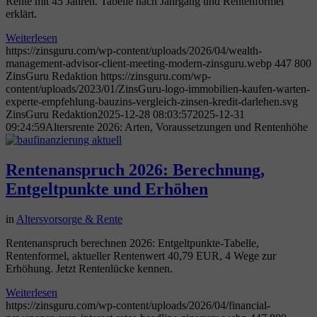
Rente mit 45 Jahren. Tabelle nach Jahrgang und Rentenformel
erklärt.
Weiterlesen
https://zinsguru.com/wp-content/uploads/2026/04/wealth-
management-advisor-client-meeting-modern-zinsguru.webp
447
800
ZinsGuru Redaktion
https://zinsguru.com/wp-
content/uploads/2023/01/ZinsGuru-logo-immobilien-kaufen-warten-
experte-empfehlung-bauzins-vergleich-zinsen-kredit-darlehen.svg
ZinsGuru Redaktion
2025-12-28 08:03:57
2025-12-31
09:24:59
Altersrente 2026: Arten, Voraussetzungen und Rentenhöhe
Rentenanspruch 2026: Berechnung,
Entgeltpunkte und Erhöhen
in
Altersvorsorge & Rente
Rentenanspruch berechnen 2026: Entgeltpunkte-Tabelle,
Rentenformel, aktueller Rentenwert 40,79 EUR, 4 Wege zur
Erhöhung. Jetzt Rentenlücke kennen.
Weiterlesen
https://zinsguru.com/wp-content/uploads/2026/04/financial-