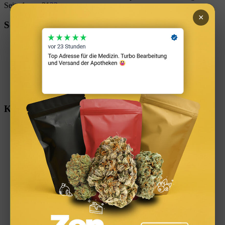
Seite 1 von 3
1
2
3
×
Seiten
Baufinanzierungsrechner
Datenschutzerklärung
Impressum
Jetzt Immobilie kaufen oder warten?
News
Warum ZinsGuru? Unabhängig & kostenlos | ZinsGuru
Kategorien
Altersvorsorge & Rente
Anbieter
Baufinanzierung
Bauzinsen
Familie & Soziales
Gehalt & Arbeit
Immobilien & Baufinanzierung
Kapitalanlage
Kredit & Schulden
Rechner & Tools
Steuern