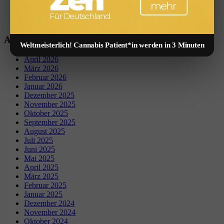
Versicherungen
Zinsen & Sparen
Zinsprognose
Archiv
Weltmeisterlich! Cannabis Patient*in werden in 3 Minuten
April 2026
März 2026
Februar 2026
Januar 2026
Dezember 2025
November 2025
Oktober 2025
September 2025
August 2025
Juli 2025
Juni 2025
Mai 2025
April 2025
März 2025
Februar 2025
Januar 2025
Dezember 2024
November 2024
Oktober 2024