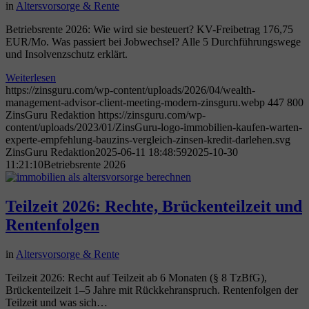
in
Altersvorsorge & Rente
Betriebsrente 2026: Wie wird sie besteuert? KV-Freibetrag 176,75
EUR/Mo. Was passiert bei Jobwechsel? Alle 5 Durchführungswege
und Insolvenzschutz erklärt.
Weiterlesen
https://zinsguru.com/wp-content/uploads/2026/04/wealth-
management-advisor-client-meeting-modern-zinsguru.webp
447
800
ZinsGuru Redaktion
https://zinsguru.com/wp-
content/uploads/2023/01/ZinsGuru-logo-immobilien-kaufen-warten-
experte-empfehlung-bauzins-vergleich-zinsen-kredit-darlehen.svg
ZinsGuru Redaktion
2025-06-11 18:48:59
2025-10-30
11:21:10
Betriebsrente 2026
Teilzeit 2026: Rechte, Brückenteilzeit und
Rentenfolgen
in
Altersvorsorge & Rente
Teilzeit 2026: Recht auf Teilzeit ab 6 Monaten (§ 8 TzBfG),
Brückenteilzeit 1–5 Jahre mit Rückkehranspruch. Rentenfolgen der
Teilzeit und was sich…