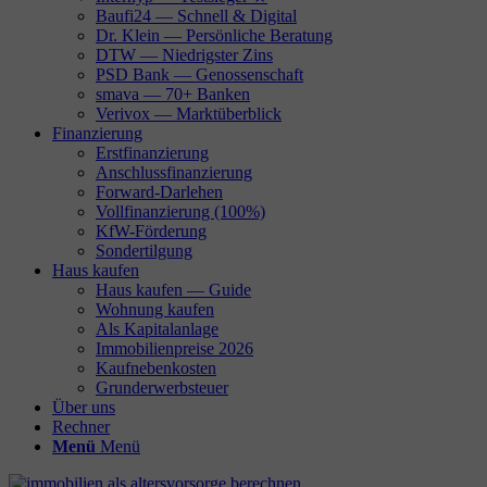
Baufi24 — Schnell & Digital
Dr. Klein — Persönliche Beratung
DTW — Niedrigster Zins
PSD Bank — Genossenschaft
smava — 70+ Banken
Verivox — Marktüberblick
Finanzierung
Erstfinanzierung
Anschlussfinanzierung
Forward-Darlehen
Vollfinanzierung (100%)
KfW-Förderung
Sondertilgung
Haus kaufen
Haus kaufen — Guide
Wohnung kaufen
Als Kapitalanlage
Immobilienpreise 2026
Kaufnebenkosten
Grunderwerbsteuer
Über uns
Rechner
Menü
Menü