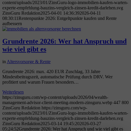
content/uploads/2023/01/ZinsGuru-logo-immobilien-kaufen-warten-
experte-empfehlung-bauzins-vergleich-zinsen-kredit-darlehen.svg
ZinsGuru Redaktion
2025-04-01 14:36:39
2026-04-11
08:30:11
Rentenpunkte 2026: Entgeltpunkte kaufen und Rente
aufbessern
Grundrente 2026: Wer hat Anspruch und
wie viel gibt es
in
Altersvorsorge & Rente
Grundrente 2026: max. 420 EUR Zuschlag, 33 Jahre
Mindestbeitragszeit, automatische Prüfung durch DRV. Wer
profitiert und warum Frauen besonders…
Weiterlesen
https://zinsguru.com/wp-content/uploads/2026/04/wealth-
management-advisor-client-meeting-modern-zinsguru.webp
447
800
ZinsGuru Redaktion
https://zinsguru.com/wp-
content/uploads/2023/01/ZinsGuru-logo-immobilien-kaufen-warten-
experte-empfehlung-bauzins-vergleich-zinsen-kredit-darlehen.svg
ZinsGuru Redaktion
2025-03-14 19:45:20
2026-03-27
05:24:52
Grundrente 2026: Wer hat Anspruch und wie viel gibt es