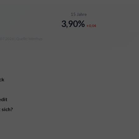
15 Jahre
3,90%
+0,04
.07.2026 | Quelle: Interhyp
ck
dit
 sich?