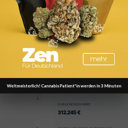
ss (= effektiv 127.500? Darlehen)
 Rate planen — wie bei CHECK24, nur ehrlicher.
MONATLICHE RATE
Weltmeisterlich! Cannabis Patient*in werden in 3 Minuten
1.504 €
DARLEHENSSUMME
312.245 €