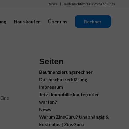
News
Bodenrichtwert als Verhandlungsbasis: Wie Invest
ung
Haus kaufen
Über uns
Rechner
Seiten
Baufinanzierungsrechner
Datenschutzerklärung
Impressum
Jetzt Immobilie kaufen oder
 Eine
warten?
News
Warum ZinsGuru? Unabhängig &
kostenlos | ZinsGuru