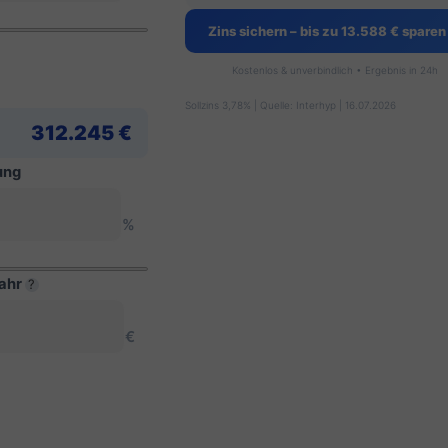
Zins sichern – bis zu 13.588 € sparen
Kostenlos & unverbindlich • Ergebnis in 24h
Sollzins 3,78% | Quelle: Interhyp | 16.07.2026
312.245 €
ung
%
Jahr
?
€