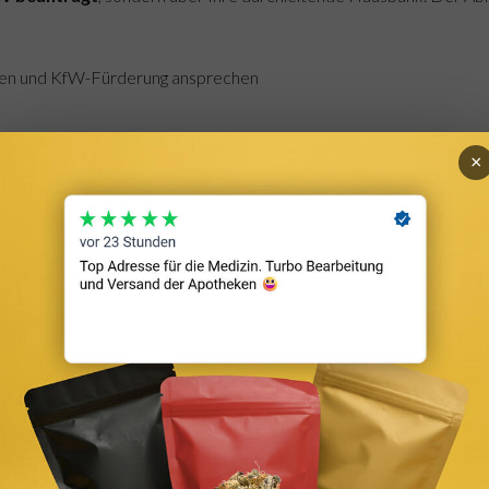
eren und KfW-Fürderung ansprechen
×
liche Beantragung ist nicht möglich.
t normalem Baukredit
nstig, aber begrenzt) mit einem normalen Bankdarlehen. Typische