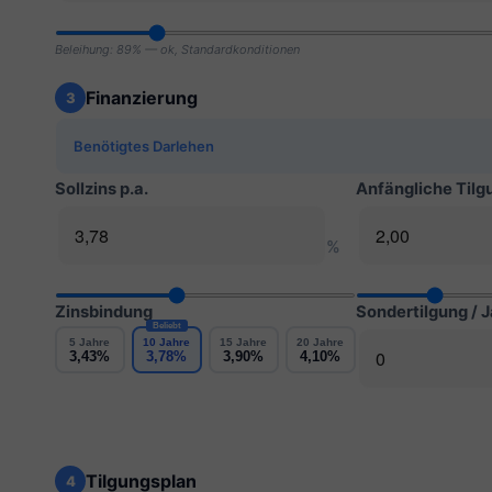
Beleihung: 89% — ok, Standardkonditionen
Finanzierung
3
Benötigtes Darlehen
Sollzins p.a.
Anfängliche Tilg
%
Zinsbindung
Sondertilgung / 
Beliebt
5 Jahre
10 Jahre
15 Jahre
20 Jahre
3,43%
3,78%
3,90%
4,10%
Tilgungsplan
4