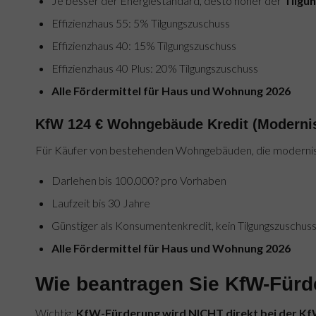
Je besser der Energiestandard, desto höher der
Tilgu
Effizienzhaus 55: 5% Tilgungszuschuss
Effizienzhaus 40: 15% Tilgungszuschuss
Effizienzhaus 40 Plus: 20% Tilgungszuschuss
Alle Fördermittel für Haus und Wohnung 2026
KfW 124 € Wohngebäude Kredit (Moderni
Für Käufer von bestehenden Wohngebäuden, die modernis
Darlehen bis 100.000? pro Vorhaben
Laufzeit bis 30 Jahre
Günstiger als Konsumentenkredit, kein Tilgungszuschus
Alle Fördermittel für Haus und Wohnung 2026
Wie beantragen Sie KfW-Für
Wichtig:
KfW-Fürderung wird NICHT direkt bei der K