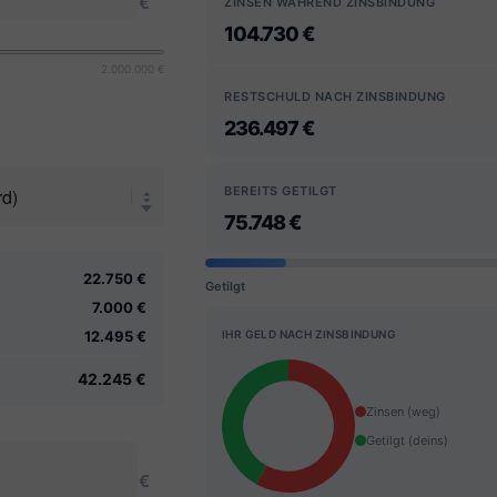
€
ZINSEN WÄHREND ZINSBINDUNG
104.730 €
2.000.000 €
RESTSCHULD NACH ZINSBINDUNG
236.497 €
BEREITS GETILGT
75.748 €
22.750 €
Getilgt
7.000 €
12.495 €
IHR GELD NACH ZINSBINDUNG
42.245 €
Zinsen (weg)
Getilgt (deins)
€