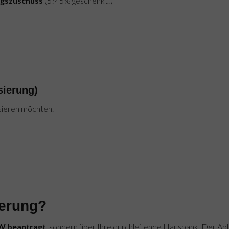
ngszuschuss
(5?45% geschenkt!)
sierung)
ieren möchten.
s
derung?
fW beantragt
, sondern über Ihre durchleitende Hausbank. Der Abl