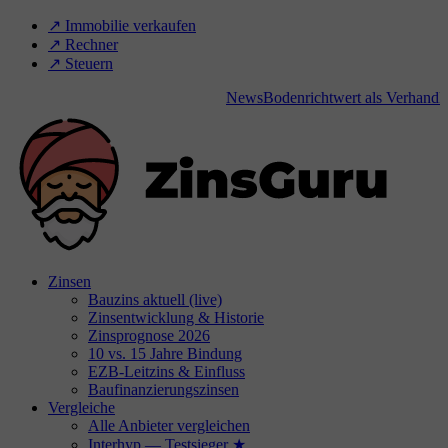
↗️ Immobilie verkaufen
↗️ Rechner
↗️ Steuern
News
Bodenrichtwert als Verhandlung
Zinsen
Bauzins aktuell (live)
Zinsentwicklung & Historie
Zinsprognose 2026
10 vs. 15 Jahre Bindung
EZB-Leitzins & Einfluss
Baufinanzierungszinsen
Vergleiche
Alle Anbieter vergleichen
Interhyp — Testsieger ★