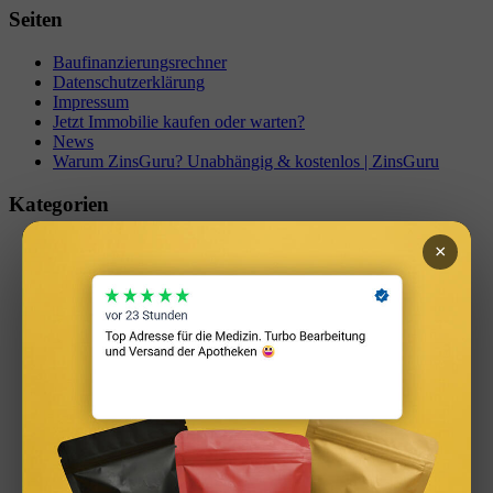
Seiten
Baufinanzierungsrechner
Datenschutzerklärung
Impressum
Jetzt Immobilie kaufen oder warten?
News
Warum ZinsGuru? Unabhängig & kostenlos | ZinsGuru
Kategorien
Altersvorsorge & Rente
×
Anbieter
Baufinanzierung
Bauzinsen
Familie & Soziales
Gehalt & Arbeit
Immobilien & Baufinanzierung
Kapitalanlage
Kredit & Schulden
Rechner & Tools
Steuern
Versicherungen
Zinsen & Sparen