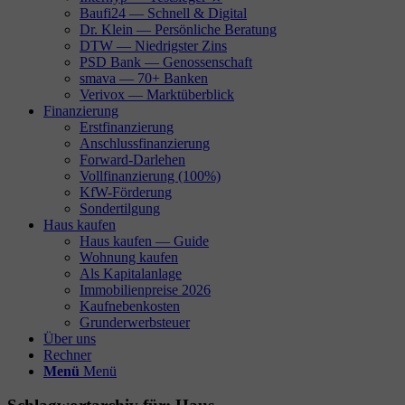
Baufi24 — Schnell & Digital
Dr. Klein — Persönliche Beratung
DTW — Niedrigster Zins
PSD Bank — Genossenschaft
smava — 70+ Banken
Verivox — Marktüberblick
Finanzierung
Erstfinanzierung
Anschlussfinanzierung
Forward-Darlehen
Vollfinanzierung (100%)
KfW-Förderung
Sondertilgung
Haus kaufen
Haus kaufen — Guide
Wohnung kaufen
Als Kapitalanlage
Immobilienpreise 2026
Kaufnebenkosten
Grunderwerbsteuer
Über uns
Rechner
Menü
Menü