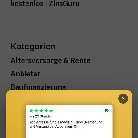
kostenlos | ZinsGuru
Kategorien
Altersvorsorge & Rente
Anbieter
Baufinanzierung
×
Bauzinsen
Familie & Soziales
Gehalt & Arbeit