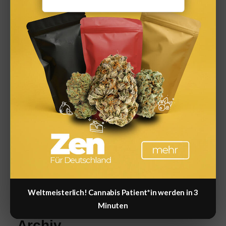
Immobilien & Baufinanzierung
Kapitalanlage
Kredit & Schulden
Rechner & Tools
Steuern
Versicherungen
Zinsen & Sparen
Zinsprognose
Weltmeisterlich! Cannabis Patient*in werden in 3
Minuten
Archiv