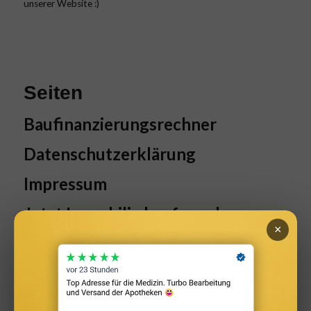
unserer Website :)
Seiten
Baufinanzierungsrechner
Datenschutzerklärung
Impressum
Jetzt Immobilie kaufen oder
×
warten?
News
Warum ZinsGuru? Unabhängig &