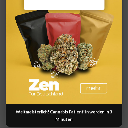
kostenlos | ZinsGuru
Kategorien
Altersvorsorge & Rente
Anbieter
Baufinanzierung
Bauzinsen
Familie & Soziales
Weltmeisterlich! Cannabis Patient*in werden in 3
Minuten
Gehalt & Arbeit