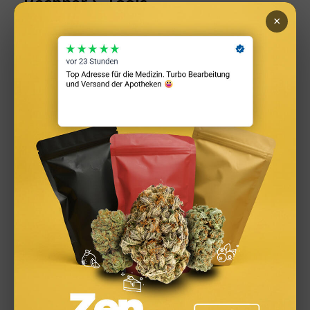
Rechner & Tools
×
Steuern
Versicherungen
Zinsen & Sparen
Zinsprognose
Archiv
April 2026
März 2026
Februar 2026