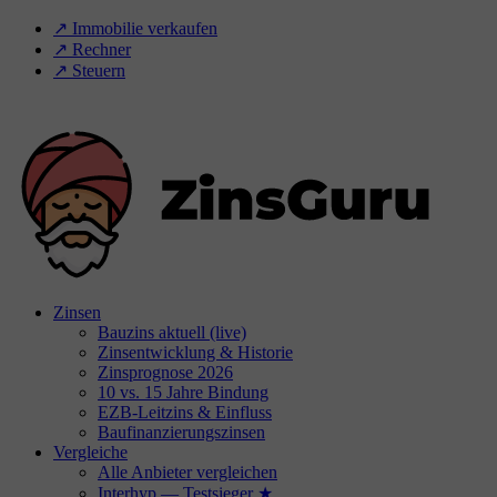
↗️ Immobilie verkaufen
↗️ Rechner
↗️ Steuern
Zinsen
Bauzins aktuell (live)
Zinsentwicklung & Historie
Zinsprognose 2026
10 vs. 15 Jahre Bindung
EZB-Leitzins & Einfluss
Baufinanzierungszinsen
Vergleiche
Alle Anbieter vergleichen
Interhyp — Testsieger ★