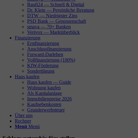
Baufi24 — Schnell & Digital
Dr. Klein — Persönliche Beratung
DTW — Niedrigster Zins
PSD Bank — Genossenschaft
smava — 70+ Banken
Verivox — Marktüberblick
Finanzierung
Erstfinanzierung
Anschlussfinanzierung
Forward-Darlehen
Vollfinanzierung (100%)
KfW-Förderung
Sondertilgung
Haus kaufen
Haus kaufen — Guide
Wohnung kaufen
Als Kapitalanlage
Immobilienpreise 2026
Kaufnebenkosten
Grunderwerbsteuer
Über uns
Rechner
Menü
Menü