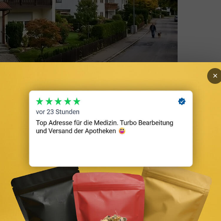
×
d Antrag stellen
für-Schritt-Antrag, Entlastungsbetrag 125 EUR und alle Zusatzleistu
nk-offers-laptop-coffee-table-zinsguru.webp
447
800
ZinsGuru Redak
en-kredit-darlehen.svg
ZinsGuru Redaktion
2024-09-11 16:16:35
2026-