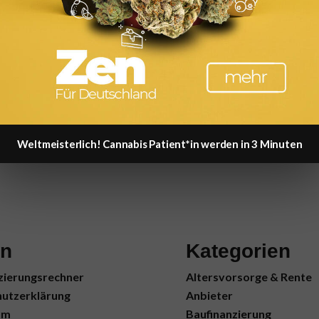
Weltmeisterlich! Cannabis Patient*in werden in 3 Minuten
en
Kategorien
zierungsrechner
Altersvorsorge & Rente
utzerklärung
Anbieter
um
Baufinanzierung