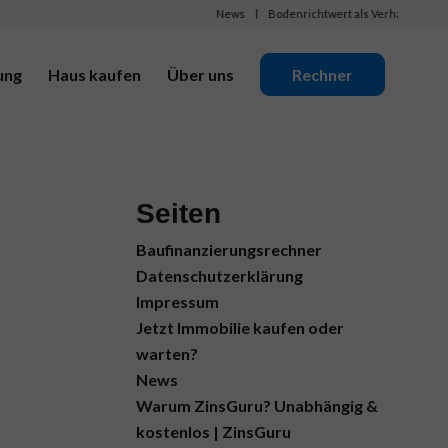
News
Bodenrichtwert als Verhandlungsbasis: 
ung
Haus kaufen
Über uns
Rechner
Seiten
Baufinanzierungsrechner
Datenschutzerklärung
Impressum
Jetzt Immobilie kaufen oder
warten?
News
Warum ZinsGuru? Unabhängig &
kostenlos | ZinsGuru