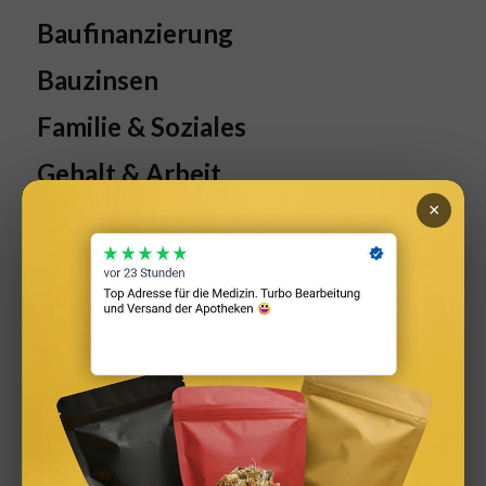
Baufinanzierung
Bauzinsen
Familie & Soziales
Gehalt & Arbeit
×
Immobilien & Baufinanzierung
Kapitalanlage
Kredit & Schulden
Rechner & Tools
Steuern
Versicherungen