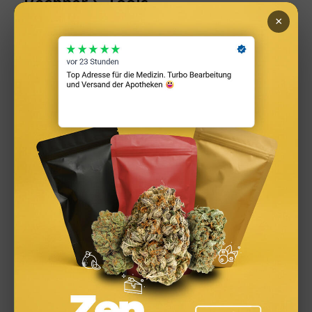
Rechner & Tools
×
Steuern
Versicherungen
Zinsen & Sparen
Zinsprognose
Archiv
April 2026
März 2026
Februar 2026