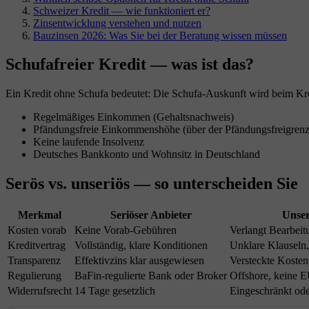
Schweizer Kredit — wie funktioniert er?
Zinsentwicklung verstehen und nutzen
Bauzinsen 2026: Was Sie bei der Beratung wissen müssen
Schufafreier Kredit — was ist das?
Ein Kredit ohne Schufa bedeutet: Die Schufa-Auskunft wird beim Kred
Regelmäßiges Einkommen (Gehaltsnachweis)
Pfändungsfreie Einkommenshöhe (über der Pfändungsfreigrenz
Keine laufende Insolvenz
Deutsches Bankkonto und Wohnsitz in Deutschland
Serös vs. unseriös — so unterscheiden Sie
Merkmal
Seriöser Anbieter
Unser
Kosten vorab
Keine Vorab-Gebühren
Verlangt Bearbei
Kreditvertrag
Vollständig, klare Konditionen
Unklare Klauseln,
Transparenz
Effektivzins klar ausgewiesen
Versteckte Kosten
Regulierung
BaFin-regulierte Bank oder Broker
Offshore, keine 
Widerrufsrecht
14 Tage gesetzlich
Eingeschränkt ode