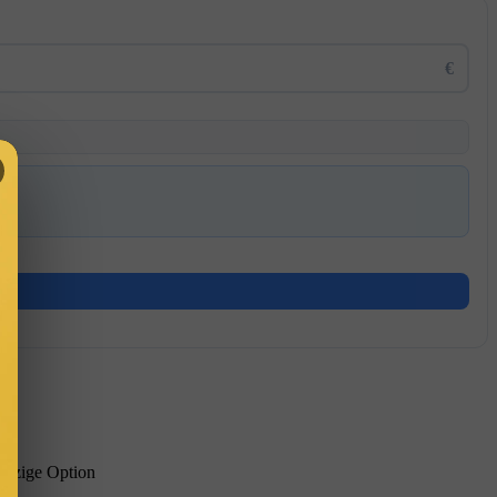
€
t
einzige Option