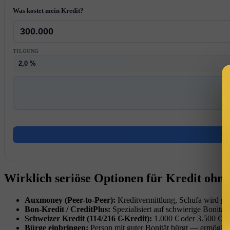
Was kostet mein Kredit?
TILGUNG
Wirklich seriöse Optionen für Kredit ohne
Auxmoney (Peer-to-Peer):
Kreditvermittlung, Schufa wird gew
Bon-Kredit / CreditPlus:
Spezialisiert auf schwierige Bonit
Schweizer Kredit (114/216 €-Kredit):
1.000 € oder 3.500 € oh
Bürge einbringen:
Person mit guter Bonität bürgt — ermöglic