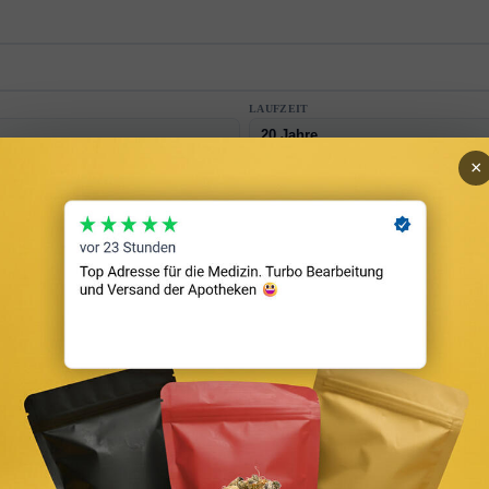
LAUFZEIT
×
MONATLICHE RATE
1.445 €
Zinsen: 167.878 € · Restschuld: 121.078 €
Vollständige Berechnung →
Zins 3,78 % (10J) | Annuitätendarlehen
 Schufa
ichtet aber ist nicht alleiniges Kriterium. Zinsen 4–20% je nach Bonitä
äten — Schufa weniger relevant, Einkommen im Fokus
ne Schufa via Bank aus der Schweiz. Effektiv teurer, aber manchmal 
ht normalen Bankkredit