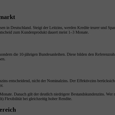
smarkt
sen in Deutschland. Steigt der Leitzins, werden Kredite teurer und Spar
ntscheid zum Kundenprodukt dauert meist 1–3 Monate.
 sondern die 10-jährigen Bundesanleihen. Diese bilden den Referenzra
sen.
szins entscheidend, nicht der Nominalzins. Der Effektivzins berücksich
r.
onate. Danach gilt der deutlich niedrigere Bestandskundenzins. Wer m
t) Flexibilität bei gleichzeitig hoher Rendite.
ereich