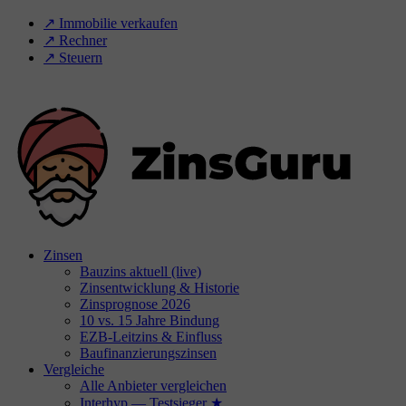
↗️ Immobilie verkaufen
↗️ Rechner
↗️ Steuern
Zinsen
Bauzins aktuell (live)
Zinsentwicklung & Historie
Zinsprognose 2026
10 vs. 15 Jahre Bindung
EZB-Leitzins & Einfluss
Baufinanzierungszinsen
Vergleiche
Alle Anbieter vergleichen
Interhyp — Testsieger ★