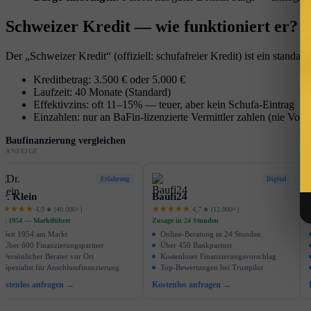
Schweizer Kredit — wie funktioniert er?
Der „Schweizer Kredit“ (offiziell: schufafreier Kredit) ist ein standard
Kreditbetrag: 3.500 € oder 5.000 €
Laufzeit: 40 Monate (Standard)
Effektivzins: oft 11–15% — teuer, aber kein Schufa-Eintrag
Einzahlen: nur an BaFin-lizenzierte Vermittler zahlen (nie Vor
Baufinanzierung vergleichen
ANZEIGE
Erfahrung
Digital
r. Klein
Baufi24
★★★★★
★★★★★
4,9 ★ (40.000+)
4,7 ★ (12.000+)
eit 1954 — Marktführer
Zusage in 24 Stunden
Seit 1954 am Markt
Online-Beratung in 24 Stunden
Über 600 Finanzierungspartner
Über 450 Bankpartner
Persönlicher Berater vor Ort
Kostenloser Finanzierungsvorschlag
Spezialist für Anschlussfinanzierung
Top-Bewertungen bei Trustpilot
ostenlos anfragen →
Kostenlos anfragen →