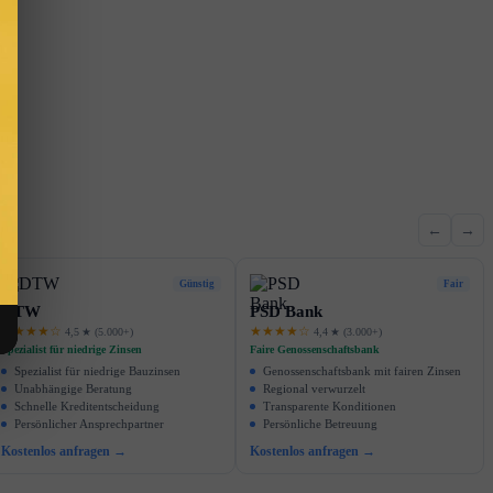
←
→
Günstig
Fair
DTW
PSD Bank
★★★★☆
★★★★☆
4,5 ★ (5.000+)
4,4 ★ (3.000+)
Spezialist für niedrige Zinsen
Faire Genossenschaftsbank
Spezialist für niedrige Bauzinsen
Genossenschaftsbank mit fairen Zinsen
Unabhängige Beratung
Regional verwurzelt
Schnelle Kreditentscheidung
Transparente Konditionen
Persönlicher Ansprechpartner
Persönliche Betreuung
Kostenlos anfragen →
Kostenlos anfragen →