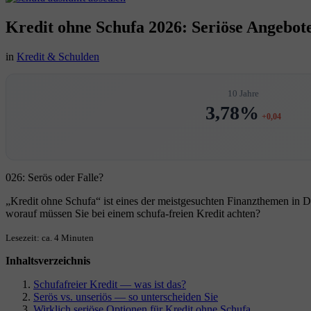
Kredit ohne Schufa 2026: Seriöse Angebo
in
Kredit & Schulden
10 Jahre
3,78%
+0,04
026: Serös oder Falle?
„Kredit ohne Schufa“ ist eines der meistgesuchten Finanzthemen in D
worauf müssen Sie bei einem schufa-freien Kredit achten?
Lesezeit: ca. 4 Minuten
Inhaltsverzeichnis
Schufafreier Kredit — was ist das?
Serös vs. unseriös — so unterscheiden Sie
Wirklich seriöse Optionen für Kredit ohne Schufa