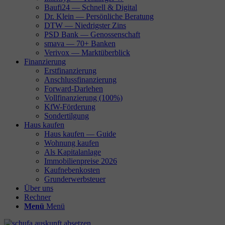
Baufi24 — Schnell & Digital
Dr. Klein — Persönliche Beratung
DTW — Niedrigster Zins
PSD Bank — Genossenschaft
smava — 70+ Banken
Verivox — Marktüberblick
Finanzierung
Erstfinanzierung
Anschlussfinanzierung
Forward-Darlehen
Vollfinanzierung (100%)
KfW-Förderung
Sondertilgung
Haus kaufen
Haus kaufen — Guide
Wohnung kaufen
Als Kapitalanlage
Immobilienpreise 2026
Kaufnebenkosten
Grunderwerbsteuer
Über uns
Rechner
Menü
Menü