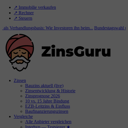
↗️ Immobilie verkaufen
↗️ Rechner
↗️ Steuern
ls Verhandlungsbasis: Wie Investoren ihn beim...
Bundestagswahl und I
Zinsen
Bauzins aktuell (live)
Zinsentwicklung & Historie
Zinsprognose 2026
10 vs. 15 Jahre Bindung
EZB-Leitzins & Einfluss
Baufinanzierungszinsen
Vergleiche
Alle Anbieter vergleichen
Interhyp — Testsieger ★