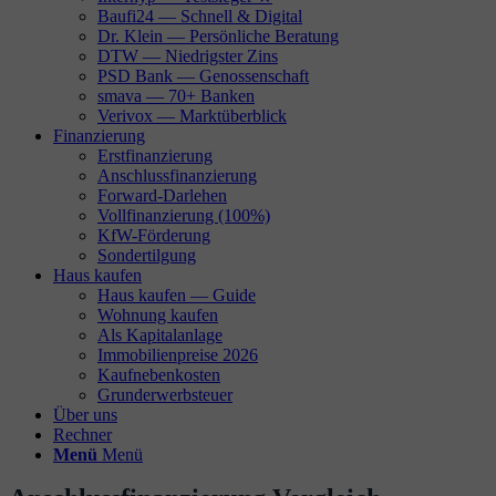
Baufi24 — Schnell & Digital
Dr. Klein — Persönliche Beratung
DTW — Niedrigster Zins
PSD Bank — Genossenschaft
smava — 70+ Banken
Verivox — Marktüberblick
Finanzierung
Erstfinanzierung
Anschlussfinanzierung
Forward-Darlehen
Vollfinanzierung (100%)
KfW-Förderung
Sondertilgung
Haus kaufen
Haus kaufen — Guide
Wohnung kaufen
Als Kapitalanlage
Immobilienpreise 2026
Kaufnebenkosten
Grunderwerbsteuer
Über uns
Rechner
Menü
Menü