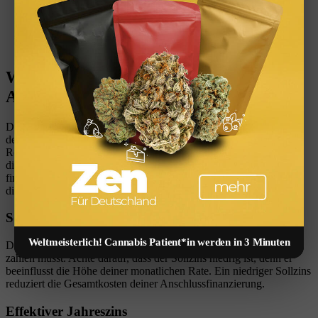
Worauf solltest du bei der
Anschlussfinanzierung achten?
Du stehst vor der Anschlussfinanzierung, weil die Zinsbindung
deiner bestehenden Baufinanzierung ausläuft und du noch einen
Restbetrag deiner Immobilie finanzieren musst. Jetzt ist es wichtig,
die richtige Wahl zu treffen, um von günstigen Konditionen und
finanzieller Entlastung zu profitieren. Hier sind einige Punkte, auf
die du bei der Anschlussfinanzierung achten solltest:
Sollzins
Weltmeisterlich! Cannabis Patient*in werden in 3 Minuten
Der Sollzins ist der Zinssatz, den du für die Anschlussfinanzierung
zahlen musst. Achte darauf, dass der Sollzins niedrig ist, denn er
beeinflusst die Höhe deiner monatlichen Rate. Ein niedriger Sollzins
reduziert die Gesamtkosten deiner Anschlussfinanzierung.
Effektiver Jahreszins